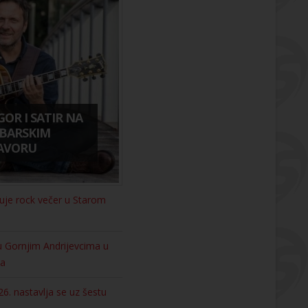
GOR I SATIR NA
IBARSKIM
DAVORU
luje rock večer u Starom
u Gornjim Andrijevcima u
za
26. nastavlja se uz šestu