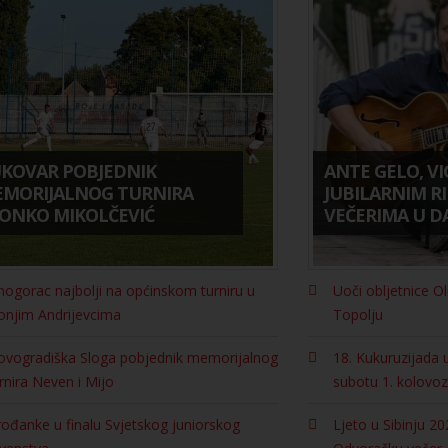
KOVAR POBJEDNIK
ANTE GELO, VI
MORIJALNOG TURNIRA
JUBILARNIM R
ONKO MIKOLČEVIĆ
VEČERIMA U 
nogorac najbolji na općinskom turniru u
Uoči obljetnice O
onjim Andrijevcima
Topolju
ovogradiška Sloga pobjednik memorijalnog
18. Kukuruzijada 
rnira Neven i Mijo
subotu 1. kolovo
ođanke u finalu Svjetskog juniorskog
Ljeto u Sibinju 20