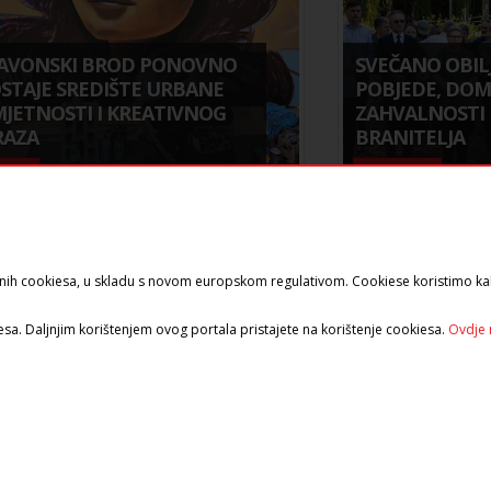
AVONSKI BROD PONOVNO
SVEČANO OBIL
STAJE SREDIŠTE URBANE
POBJEDE, DO
JETNOSTI I KREATIVNOG
ZAHVALNOSTI 
RAZA
BRANITELJA
bava
Aktualnosti
ozvanih cookiesa, u skladu s novom europskom regulativom. Cookiese koristimo kak
esa. Daljnjim korištenjem ovog portala pristajete na korištenje cookiesa.
Ovdje 
TJEDNI RASPORED
Četvrtak
Petak
Subota