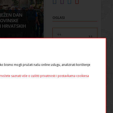
JEŽEN DAN
OGLASI
MOVINSKE
I HRVATSKIH
o bismo mogli pružati našu online uslugu, analizirati korištenje
možete saznati više o zaštiti privatnosti i postavkama cookiesa
Nedjelja