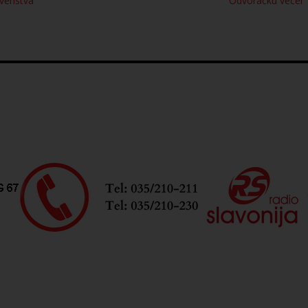
rvenstva
Odvoračku večer