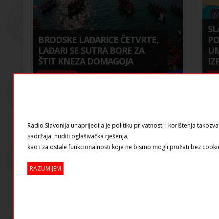
SL
BRODSKE LAĐARICE ČETVRTE,
PO
LAĐARI SE SUTRA BORE ZA
UM
ŠTIT KNEZA DOMAGOJA
IZ
Aktualnosti
Za
Radio Slavonija unaprijedila je politiku privatnosti i korištenja tak
sadržaja, nuditi oglašivačka rješenja,
kao i za ostale funkcionalnosti koje ne bismo mogli pružati bez cooki
RAZUMIJEM
Ponedjeljak
Utorak
Srijeda