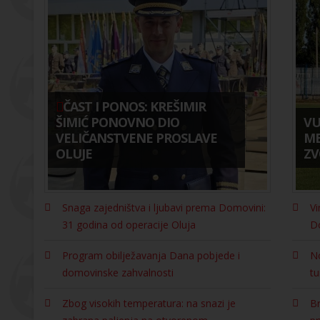
ČAST I PONOS: KREŠIMIR
ŠIMIĆ PONOVNO DIO
VU
VELIČANSTVENE PROSLAVE
ME
OLUJE
ZV
Snaga zajedništva i ljubavi prema Domovini:
Vi
31 godina od operacije Oluja
D
Program obilježavanja Dana pobjede i
N
domovinske zahvalnosti
tu
Zbog visokih temperatura: na snazi je
Br