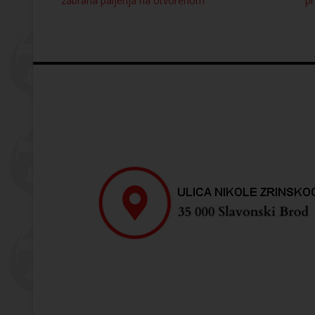
zabrana paljenja na otvorenom
p